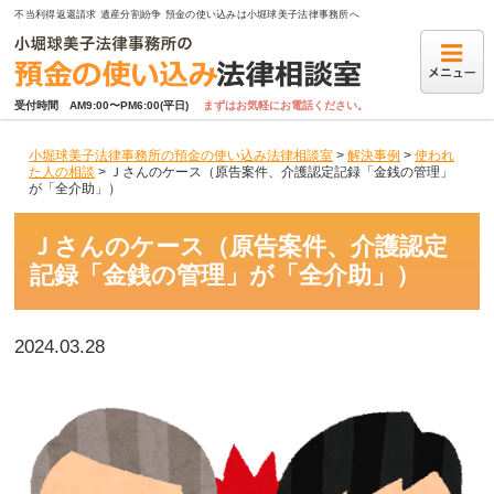
不当利得返還請求 遺産分割紛争 預金の使い込みは小堀球美子法律事務所へ
受付時間　AM9:00〜PM6:00(平日)
まずはお気軽にお電話ください。
小堀球美子法律事務所の預金の使い込み法律相談室
>
解決事例
>
使われ
た人の相談
>
Ｊさんのケース（原告案件、介護認定記録「金銭の管理」
が「全介助」）
Ｊさんのケース（原告案件、介護認定
記録「金銭の管理」が「全介助」）
2024.03.28