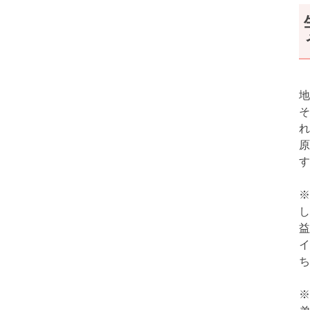
地
そ
れ
原
す
※
し
益
イ
ち
※