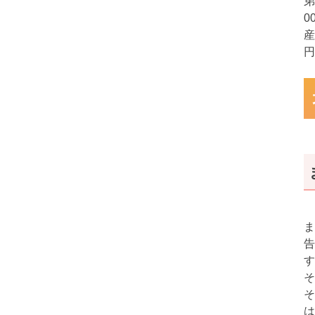
弟
0
産
円
ま
告
す
そ
そ
は