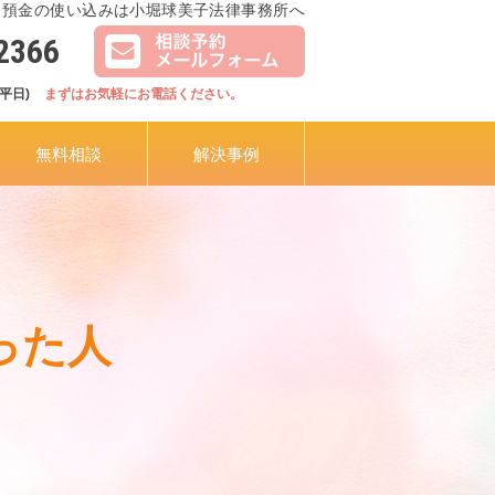
 預金の使い込みは小堀球美子法律事務所へ
2366
(平日)
まずはお気軽にお電話ください。
無料相談
解決事例
った人