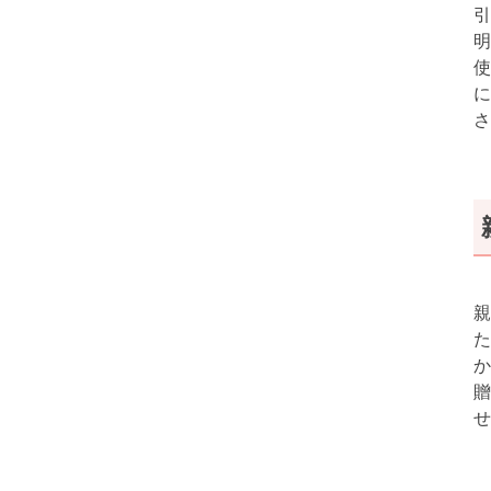
引
明
使
に
さ
親
た
か
贈
せ