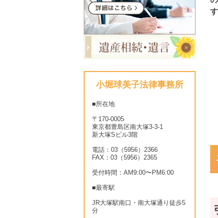
す
小堀球美子法律事務所
■所在地
〒170-0005
東京都豊島区南大塚3-3-1
新大塚Sビル3階
電話：03（5956）2366
FAX：03（5956）2365
受付時間：AM9:00〜PM6:00
■最寄駅
JR大塚駅南口・南大塚通り徒歩5
分