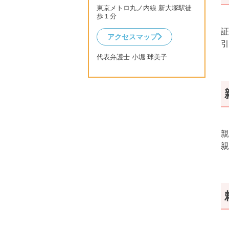
東京メトロ丸ノ内線 新大塚駅徒
歩１分
証
アクセスマップ
引
代表弁護士 小堀 球美子
親
親