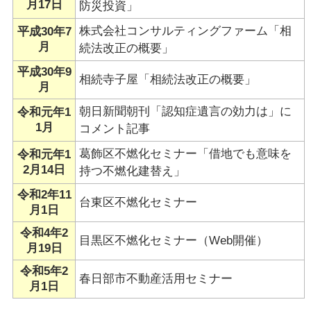
月17日
防災投資」
株式会社コンサルティングファーム「相
平成30年7
月
続法改正の概要」
平成30年9
相続寺子屋「相続法改正の概要」
月
朝日新聞朝刊「認知症遺言の効力は」に
令和元年1
1月
コメント記事
葛飾区不燃化セミナー「借地でも意味を
令和元年1
2月14日
持つ不燃化建替え」
令和2年11
台東区不燃化セミナー
月1日
令和4年2
目黒区不燃化セミナー（Web開催）
月19日
令和5年2
春日部市不動産活用セミナー
月1日