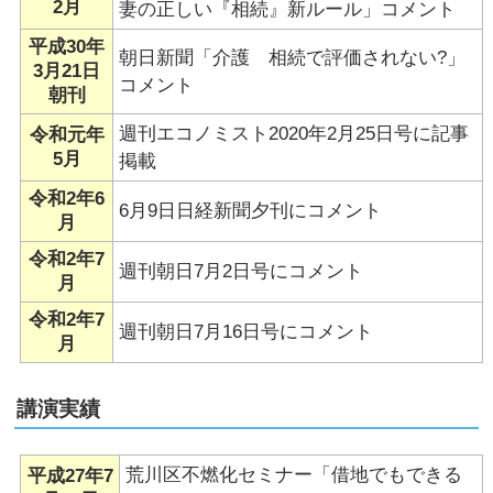
2月
妻の正しい『相続』新ルール」コメント
平成30年
朝日新聞「介護 相続で評価されない?」
3月21日
コメント
朝刊
週刊エコノミスト2020年2月25日号に記事
令和元年
5月
掲載
令和2年6
6月9日日経新聞夕刊にコメント
月
令和2年7
週刊朝日7月2日号にコメント
月
令和2年7
週刊朝日7月16日号にコメント
月
講演実績
荒川区不燃化セミナー「借地でもできる
平成27年7