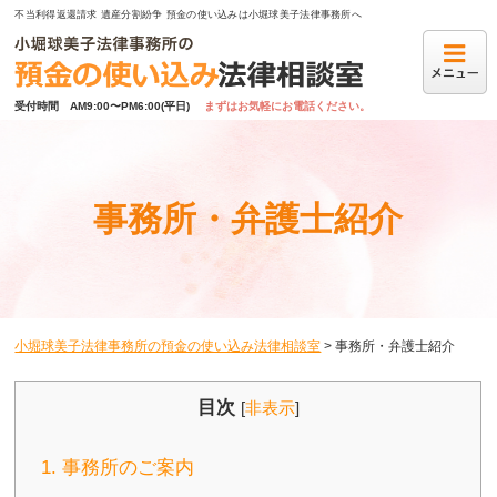
不当利得返還請求 遺産分割紛争 預金の使い込みは小堀球美子法律事務所へ
受付時間　AM9:00〜PM6:00(平日)
まずはお気軽にお電話ください。
事務所・弁護士紹介
小堀球美子法律事務所の預金の使い込み法律相談室
>
事務所・弁護士紹介
目次
[
非表示
]
1.
事務所のご案内