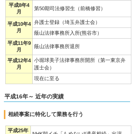
平成8年4
第50期司法修習生（前橋修習）
月
弁護士登録（埼玉弁護士会）
平成10年4
月
蔭山法律事務所入所(熊谷市）
平成11年9
蔭山法律事務所退所
月
小堀球美子法律事務所開所（第一東京弁
平成12年4
月
護士会）
現在に至る
平成16年～ 近年の実績
相続事案に特化して業務を行う
平成25年
NHK朝イチ「もめない‼遺産相続」出演