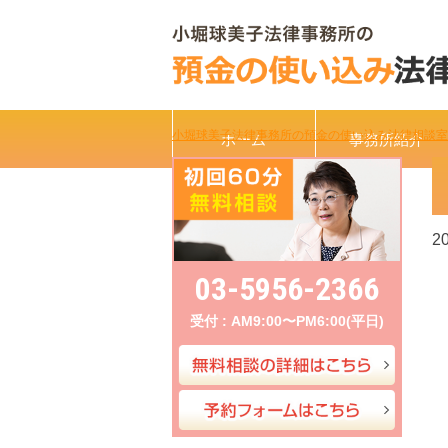
小堀球美子法律事務所の預金の使い込み法律相談室
ホーム
事務所紹介
20
03-5956-2366
受付 : AM9:00〜PM6:00(平日)