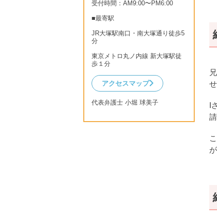
受付時間：AM9:00〜PM6:00
■最寄駅
JR大塚駅南口・南大塚通り徒歩5
分
東京メトロ丸ノ内線 新大塚駅徒
歩１分
兄
アクセスマップ
せ
代表弁護士 小堀 球美子
I
請
こ
が