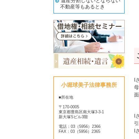
遺産分割しないとならない
不動産等もあるとき
I
小堀球美子法律事務所
母
面
■所在地
〒170-0005
東京都豊島区南大塚3-3-1
I
新大塚Sビル3階
引
電話：03（5956）2366
I
FAX：03（5956）2365