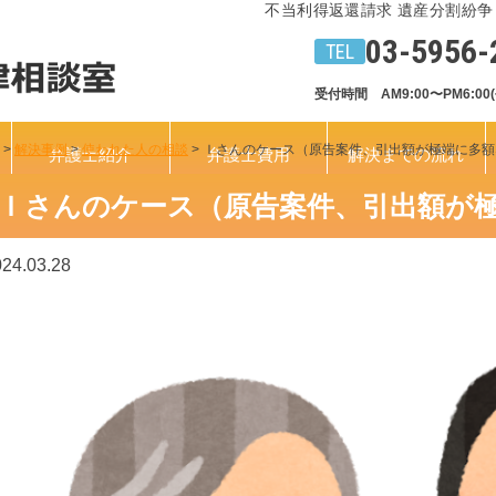
不当利得返還請求 遺産分割紛争
03-5956-
受付時間　AM9:00〜PM6:00
>
解決事例
>
使われた人の相談
>
Ｉさんのケース（原告案件、引出額が極端に多額
弁護士紹介
弁護士費用
解決までの流れ
Ｉさんのケース（原告案件、引出額が
24.03.28