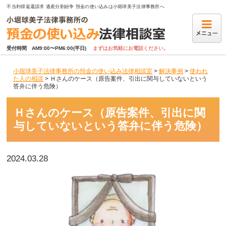
不当利得返還請求 遺産分割紛争 預金の使い込みは小堀球美子法律事務所へ
受付時間　AM9:00〜PM6:00(平日)
まずはお気軽にお電話ください。
小堀球美子法律事務所の預金の使い込み法律相談室
>
解決事例
>
使われ
た人の相談
>
Ｈさんのケース（原告案件、引出に関与していないという
答弁に伴う危険）
Ｈさんのケース（原告案件、引出に関
与していないという答弁に伴う危険）
2024.03.28