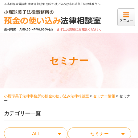
不当利得返還請求 遺産分割紛争 預金の使い込みは小堀球美子法律事務所へ
受付時間　AM9:00〜PM6:00(平日)
まずはお気軽にお電話ください。
セミナー
小堀球美子法律事務所の預金の使い込み法律相談室
>
セミナー情報
>
セミナ
ー
カテゴリー一覧
ALL
セミナー