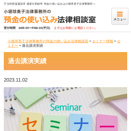
不当利得返還請求 遺産分割紛争 預金の使い込みは小堀球美子法律事務所へ
受付時間　AM9:00〜PM6:00(平日)
まずはお気軽にお電話ください。
小堀球美子法律事務所の預金の使い込み法律相談室
>
セミナー情報
>
セ
ミナー
>
過去講演実績
過去講演実績
2023.11.02