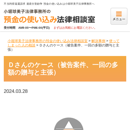
不当利得返還請求 遺産分割紛争 預金の使い込みは小堀球美子法律事務所へ
受付時間　AM9:00〜PM6:00(平日)
まずはお気軽にお電話ください。
小堀球美子法律事務所の預金の使い込み法律相談室
>
解決事例
>
使って
しまった人の相談
>
Ｄさんのケース（被告案件、一回の多額の贈与と主
張）
Ｄさんのケース（被告案件、一回の多
額の贈与と主張）
2024.03.28