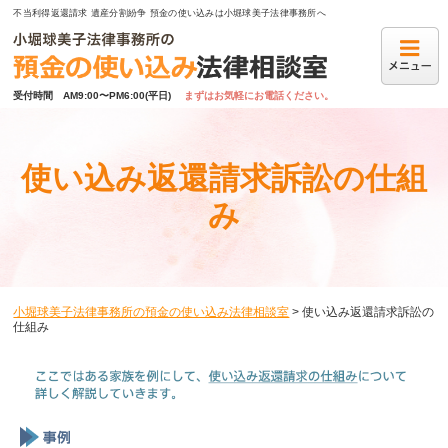
不当利得返還請求 遺産分割紛争 預金の使い込みは小堀球美子法律事務所へ
受付時間　AM9:00〜PM6:00(平日)
まずはお気軽にお電話ください。
使い込み返還請求訴訟の仕組
み
小堀球美子法律事務所の預金の使い込み法律相談室
>
使い込み返還請求訴訟の
仕組み