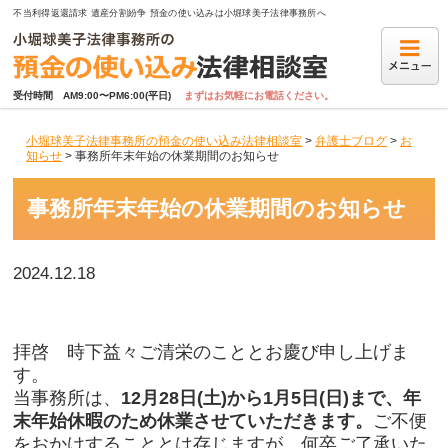
不当利得返還請求 遺産分割紛争 預金の使い込みは小堀球美子法律事務所へ
受付時間　AM9:00〜PM6:00(平日)
まずはお気軽にお電話ください。
小堀球美子法律事務所の預金の使い込み法律相談室
>
弁護士ブログ
>
お
知らせ
>
事務所年末年始の休業期間のお知らせ
事務所年末年始の休業期間のお知らせ
2024.12.18
拝啓 時下益々ご清栄のこととお慶び申し上げま
す。
当事務所は、
12月28日(土)から1月5日(日)まで、年
末年始休暇のため休業させていただきます。
ご不便
をおかけすることとは存じますが、何卒ご了承いた