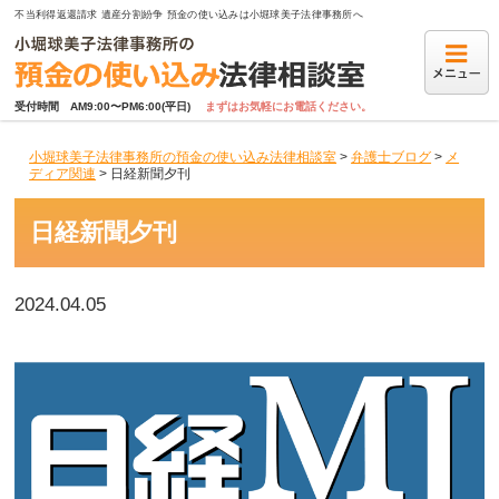
不当利得返還請求 遺産分割紛争 預金の使い込みは小堀球美子法律事務所へ
受付時間　AM9:00〜PM6:00(平日)
まずはお気軽にお電話ください。
小堀球美子法律事務所の預金の使い込み法律相談室
>
弁護士ブログ
>
メ
ディア関連
>
日経新聞夕刊
日経新聞夕刊
2024.04.05